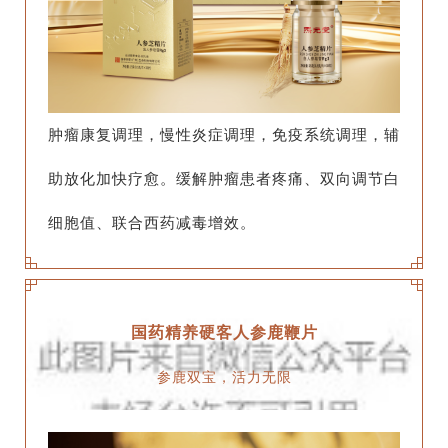
肿瘤康复调理，慢性炎症调理，免疫系统调理，辅
助放化加快疗愈。缓解肿瘤患者疼痛、双向调节白
细胞值、联合西药减毒增效。
国药精养硬客人参鹿鞭片
参鹿双宝，活力无限