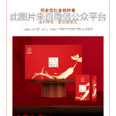
明参堂红参精粹膏
滋补降燥，重启健康态