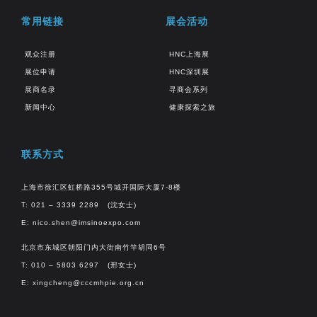
常用链接
展会活动
观众注册
HNC上海展
展位申请
HNC深圳展
展商名录
寻商会系列
新闻中心
健康探索之旅
联系方式
上海市徐汇区虹桥路355号城开国际大厦7-8楼
T: 021 – 3339 2289 (沈女士)
E:
nico.shen@imsinoexpo.com
北京市东城区朝阳门内大街南竹竿胡同6号
T: 010 – 5803 6297 (邢女士)
E:
xingcheng@cccmhpie.org.cn