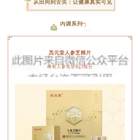
从田间到舌尖：让健康真实可见
内调系列
炁元堂人参芝精片
稀有人参皂苷Rg3组分