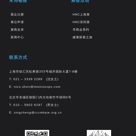
常用链接
展会活动
观众注册
HNC上海展
展位申请
HNC深圳展
展商名录
寻商会系列
新闻中心
健康探索之旅
联系方式
上海市徐汇区虹桥路355号城开国际大厦7-8楼
T: 021 – 3339 2289 (沈女士)
E:
nico.shen@imsinoexpo.com
北京市东城区朝阳门内大街南竹竿胡同6号
T: 010 – 5803 6297 (邢女士)
E:
xingcheng@cccmhpie.org.cn