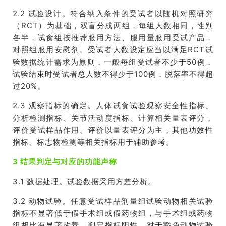
2.2
试验设计。符合纳入条件的受试者以随机对照研究
（
RCT
）为基础，双盲分成两组，每组人数相同，性别
各半，试食组按推荐服用方法、服用量服用受试产品，
对照组服用安慰剂。受试者人数设定应当以满足
RCT
试
验数据统计需求为原则，一般每组受试者不少于
50
例，
试验结束时受试者总人数不得少于
100
例，脱落率不得超
过
20%
。
2.3
观察指标的确定。人体试食试验观察安全性指标、
分析检测指标、关节活动度指标、计算相关量表评分，
评价受试样品作用。评价以量表评分为主，其他功效性
指标、标志物检测等相关指标用于辅助参考。
3 结果判定与对应的功能声称
3.1
数据处理。试验数据采用方差分析。
3.2
动物
试验
。任意受试样品剂量组
试验
动物相关
试验
指标不显著低于假手术组或假药物组，与手术组或药物
组相比有显著改善，判定指标阳性。对于豁免动物试验