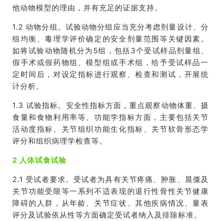
他动物模型的理由
，并
有充足的证据支持。
1.2
动物分组。
试验
动物分组应当充分考虑剂量设计、分
组均衡、毒理学评价确定的安全剂量范围等关键因素。
如将
试验
动物随机分为
5
组，包括
3
个受试样品剂量组、
假手术或假药物组、模型组或手术组，给予受试样品一
定时间后，对设定指标进行观察、检查和测试，开展统
计分析。
1.3
试验
指标。安全性指标方面，重点观察动物体重、摄
食量和食物利用率等。功能学指标方面，主要包括关节
活动度指标、关节组织功能生化指标、关节软骨形态学
评分和组织病理学检查等。
2 人体试食试验
2.1
受试者要求。受试者为具有关节疼痛、肿胀、晨僵及
关节功能受限等一系列不适表现的退行性骨性关节健康
障碍的人群，从年龄、关节症状、其他疾病情况、量表
评分及试验依从性等方面确定受试者纳入及排除标准。