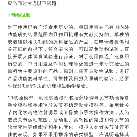
应当同时考虑以下问题：
1 动物试验
对于
使用
已有广泛食用历史的
、
每日用量在已有国内外
功能研究结果范围内
且
作用机理有文献支持的
、
单独
的
或者辅以相关功能
的
原料配伍的产品，在申请者提供相
关证据的前提下，符合要求的，可
以
豁免动物试验，直
接开展人体试食试验进行验证。对于
使用
缺乏广泛食用
历史
的
、每日用量及作用机理等还需进一步研究验证的
原料
为主要原料的产品，原则上需开展动物试验，进行
产品功能的科学性、可靠性及日摄入量研究验证，必要
时探讨功能作用的机理和生物学基础。
1.1
试验
模型。动物
试验
模型包括药物诱导关节功能异常
动物模型和手术诱导关节不稳定动物模型等。采用骨关
节内化学药物注射诱导或者骨关节手术操作方法，人为
造成关节运动范围、活动度
、
柔韧性的减退
和
骨关节的
软骨变性等组织学和生化变化，模拟人类骨关节健康不
佳的表现。如果不采用推荐的该类模型，应说明选择其