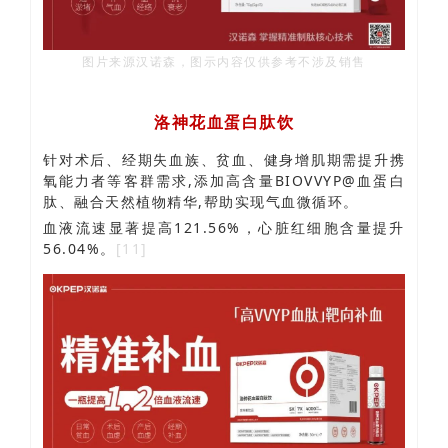
图片来源汉诺森，图示内容仅供参考不涉及销售
洛神花血蛋白肽饮
针对术后、经期失血族、贫血、健身增肌期需提升携
氧能力者等客群需求,添加高含量BIOVVYP@血蛋白
肽、融合天然植物精华,帮助实现气血微循环。
血液流速显著提高121.56%，心脏红细胞含量提升
56.04%。
[11]