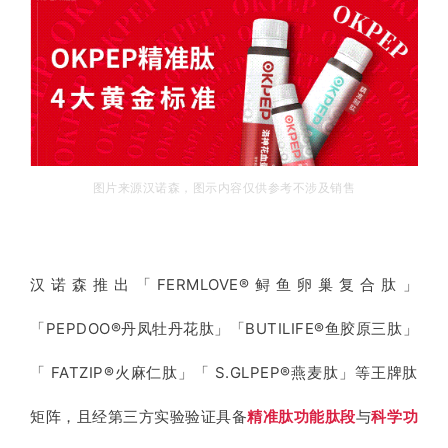
图片来源汉诺森，图示内容仅供参考不涉及销售
汉诺森推出「FERMLOVE®鲟鱼卵巢复合肽」
「PEPDOO®丹凤牡丹花肽」「BUTILIFE®鱼胶原三肽」
「 FATZIP®火麻仁肽」「 S.GLPEP®燕麦肽」等王牌肽
矩阵，且经第三方实验验证具备
精准肽
功能肽段
与
科学功