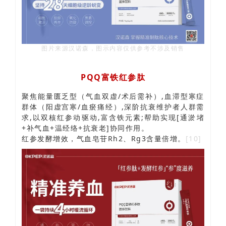
图片来源汉诺森，图示内容仅供参考不涉及销售
PQQ富铁红参肽
聚焦能量匮乏型（气血双虚/术后需补）,血滞型寒症
群体（阳虚宫寒/血瘀痛经）,深阶抗衰维护者人群需
求,以双核红参动驱动,富含铁元素;帮助实现[通淤堵
+补气血+温经络+抗衰老]协同作用。
红参发酵增效，气血皂苷Rh2、Rg3含量倍增。
[10]