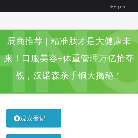
中文
|
EN
展商推荐 | 精准肽才是大健康未
来！口服美容+体重管理万亿抢夺
战，汉诺森杀手锏大揭秘！
观众登记