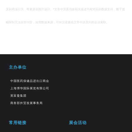
及到商业行为，尊重原创图片设计。*文章中涉及功效相关描述均有对应的数据支持，囿于篇
幅限制无法全部刊登，如需数据来源，可向汉诺森或文章中涉及到的企业索取。
主办单位
中国医药保健品进出口商会
上海博华国际展览有限公司
英富曼集团
商务部外贸发展事务局
常用链接
展会活动