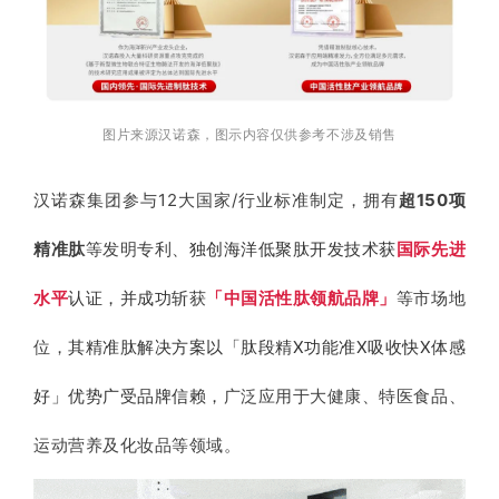
图片来源汉诺森，图示内容仅供参考不涉及销售
汉诺森集团参与12大国家/行业标准制定，拥有
超150项
精准肽
等发明专利、
独创海洋低聚肽开发技术获
国际先进
水平
认证，并成功
斩获
「中国活性肽领航品牌」
等市场地
位，
其精准肽解决方案以「肽段精X功能准X吸收快X体感
好」优势广受品牌信赖，
广泛应用于大健康、特医食品、
运动营养及化妆品等领域。