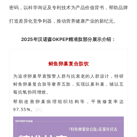
密码，以科学询证及专利技术为产品价值背书
，帮助品牌
打造差异化竞争利器，推动营养健康产业的新纪元。
2025年汉诺森OKPEP精准肽部分展示介绍：
鲟鱼卵巢复合肽饮
为追求
卵巢早衰预警人群与抗衰老的人群设计，特研
鲟鱼卵巢复合肽等奢养五肽，实现以巢补巢，辅以
五
莓抗氧协同增效
。
帮助改善卵巢病理组织结构等，
平衡修复率达
97.55%。
[6]