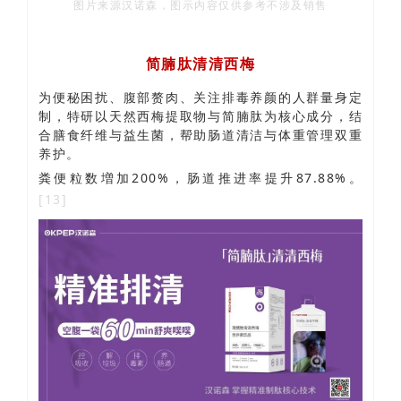
图片来源汉诺森，图示内容仅供参考不涉及销售
简腩肽清清西梅
为便秘困扰、腹部赘肉、关注排毒养颜的人群量身定
制
，特研以天然西梅提取物与简腩肽为核心成分，结
合膳食纤维与益生菌，帮助肠道清洁与体重管理双重
养护。
粪便粒数増加
200%，肠道推进率提升87.88%。
[13]