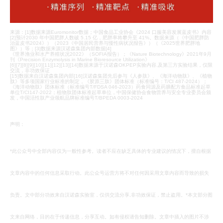
来源：[1]数据来源Euromonitor数据；中国食品工业协会《2024 口服美容发展蓝皮书》内容
[2]预计2030 年中国肥胖人数破 5.15 亿，肥胖率将攀升至 41%。数据来源（《中国肥胖防
治蓝皮书2024》）（2023《中国居民营养与慢性病状况报告》）（《2025世界肥胖地
图》）等；[3]数据来源汉诺森集团内部数据[4]
《世界渔业和水产养殖状况2022》（SOFIA报告）；《Nature Biotechnology》2021年9月
刊《Precision Enzymolysis in Marine Bioresource Utilization》
[6][7][8][9][10][11][12][13][14]数据来源于汉诺森OKPEP实验内容.及第三方实验结果，仅限
交流，非功效保证
[15]数据来自汉诺森集团内部[16]汉诺森集团先后参与《人参肽》、《海洋动物肽》、《植物
肽》等多项国家行业标准的制定，《胶原三肽》团体标准（标准编号：T/CI 487-2024）；
《海洋动物肽》团体标准（标准编号T/FDSA 046-2023）药食同源及药膳配方食品标准起草
单位T/CI147-2022；植物肽团体标准起草单位，中国保健协会食物营养与安全专业委员会颁
发，中国活性肽产业领航品牌标准编号T/BPEDA 0003-2024
声明：
*此公众号中全部内容仅为一般性参考。读者不应在缺乏具体的专业建议的情况下，擅自根据
文章内容中的任何信息采取行动。此公众号运营方将不对任何因采用文章内容而导致的损失
负责。文中部分功效来自汉诺森实验室，仅供交流分享,非功效保证，禁止盗用。*本文部分图
文来自网络，目的在于传递信息，分享互动。如有侵权请告知删除。文章中插入的图片不涉