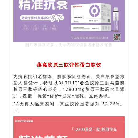
图片来源汉诺森，图示内容仅供参考不涉及销售
燕窝胶原三肽弹性蛋白肽饮
为抗衰抗初老群体、肌肤修复刚需者、美白熬夜急救
党人群设计，特研以BUTILIFE@鱼胶原三肽与燕窝
胶原三肽等核心成分，
12800mg胶原三肽高含量添
加，覆盖「抗老+修护+提亮+维稳」立体诉求。
28天真人临床实测，真皮胶原显著提升 52.26%。
[7]