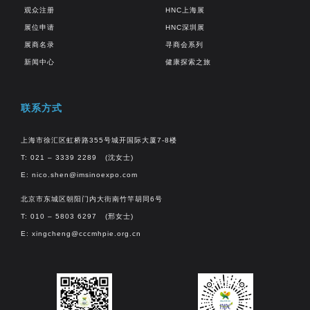
观众注册
HNC上海展
展位申请
HNC深圳展
展商名录
寻商会系列
新闻中心
健康探索之旅
联系方式
上海市徐汇区虹桥路355号城开国际大厦7-8楼
T: 021 – 3339 2289 (沈女士)
E:
nico.shen@imsinoexpo.com
北京市东城区朝阳门内大街南竹竿胡同6号
T: 010 – 5803 6297 (邢女士)
E:
xingcheng@cccmhpie.org.cn