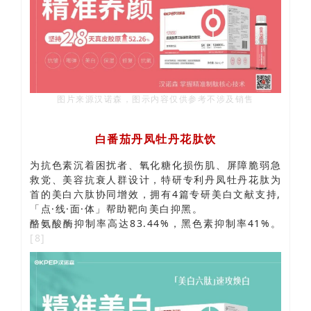
图片来源汉诺森，图示内容仅供参考不涉及销售
白番茄丹凤牡丹花肽饮
为抗色素沉着困扰者、氧化糖化损伤肌、屏障脆弱急
救党、美容抗衰人群设计，特研专利丹凤牡丹花肽为
首的美白六肽协同增效，拥有4篇专研美白文献支持,
「点·线·面·体」帮助靶向美白抑黑。
酪氨酸酶抑制率高达83.44%，黑色素抑制率41%。
[8]