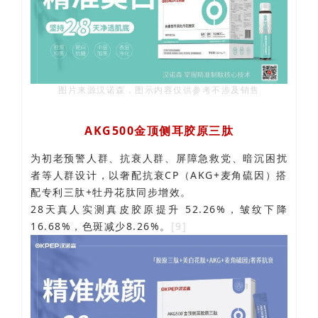
图片来源汉诺森，图示内容仅供参考不涉及销售
AKG500金顶侧耳胶原三肽
为初老预警
人群、抗衰人群、屏障急救党、暗沉困扰
者等人群设计，以奢配抗衰CP（AKG+麦角硫因）搭
配专利三肽+牡丹花肽同步增效。
28天真人实测真皮胶原提升 52.26%，皱纹下降
16.68%，色斑减少8.26%。
[9]