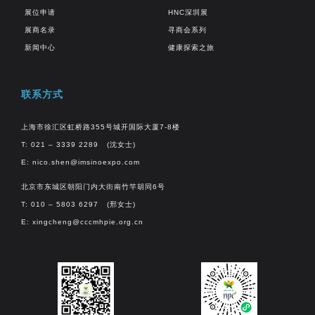
展位申请
HNC深圳展
展商名录
寻商会系列
新闻中心
健康探索之旅
联系方式
上海市徐汇区虹桥路355号城开国际大厦7-8楼
T: 021 – 3339 2289 (沈女士)
E:
nico.shen@imsinoexpo.com
北京市东城区朝阳门内大街南竹竿胡同6号
T: 010 – 5803 6297 (邢女士)
E:
xingcheng@cccmhpie.org.cn