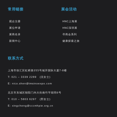
常用链接
展会活动
观众注册
HNC上海展
展位申请
HNC深圳展
展商名录
寻商会系列
新闻中心
健康探索之旅
联系方式
上海市徐汇区虹桥路355号城开国际大厦7-8楼
T: 021 – 3339 2289 (沈女士)
E:
nico.shen@imsinoexpo.com
北京市东城区朝阳门内大街南竹竿胡同6号
T: 010 – 5803 6297 (邢女士)
E:
xingcheng@cccmhpie.org.cn