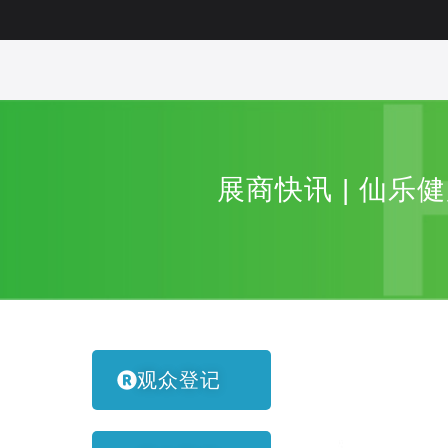
展商快讯 | 仙乐
观众登记