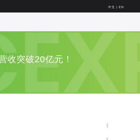
中文
|
EN
年营收突破20亿元！