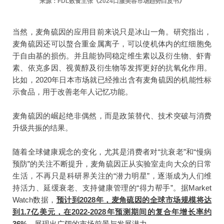
来源：FDL数食主张《2024口服美容市场趋势白皮书》
当然，麦角硫因的应用目前来说只是冰山一角。研究指出，
麦角硫因还可以螯合重金属离子，可以使机体内的红细胞免
于自由基的损伤。并且能协同稳定维生素以及衍生物、虾青
素、依克多因、视黄醇及衍生物等发挥更好的抗氧化作用。
比如，2020年日本市场就已经推出含有麦角硫因的机能性标
示食品，用于改善老年人记忆功能。
麦角硫因的崛起绝非偶然，而是政策替代、技术突破与消费
升级共振的结果。
随着全球健康观念的变化，尤其是消费者对“抗衰老”和“慢病
预防”的关注不断提升，麦角硫因正从实验室走向大众的日常
生活，不再只是科研界关注的“潜力明星”，逐渐成为人们维
持活力、延缓衰老、支持健康管理的“得力帮手”。据Market
Watch数据，
预计到2028年，麦角硫因的全球市场规模将达
到1.7亿美元，在2022-2028年预测期间的复合年增长率约
36%
，展现出广阔的市场前景与发展潜力。