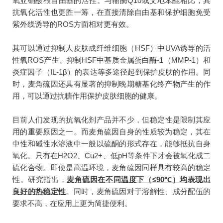
氧亚硝酸根自由基的活性。与辅酶Q10或艾地苯醌相比，其
抗氧化活性也更胜一筹，在直接清除自由基和保护细胞免受
紫外线诱导的ROS方面相对更有效。
其可以通过抑制人皮肤成纤维细胞（HSF）中UVA诱导的活
性氧ROS产生、抑制HSF中基质金属蛋白酶-1（MMP-1）和
炎症因子（IL-1β）的表达等多途径起到保护皮肤的作用。同
时，麦角硫因还具有显著的抑制晚期糖基化终产物产生的作
用，可以通过抗糖作用保护皮肤细胞的健康。
目前人们发现的抗氧化剂产品并不少，但稳定性是限制其应
用的重要原因之一。而麦角硫因自身的性质较为稳定，其在
中性和碱性水溶液中一般以硫酮的形式存在，能够抵抗自身
氧化。只有在H2O2、Cu2+、低pH等条件下才会被氧化成二
硫化合物。即便是高温环境，麦角硫因同样具有较高的稳定
性。研究指出，
麦角硫因在不同温度下（≤90℃）均表现出
良好的热稳定性
。同时，麦角硫因对于溶解性、成分配伍的
要求不高，在应用上更为简捷便利。