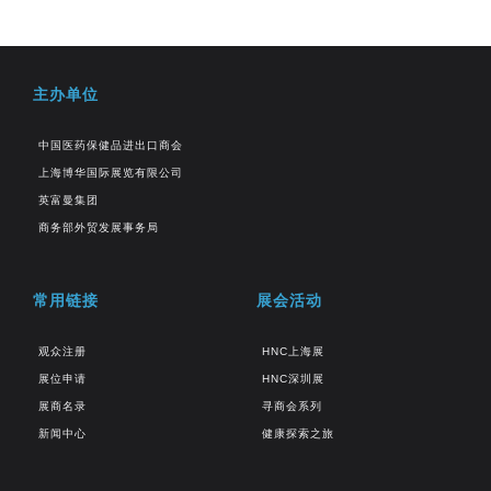
主办单位
中国医药保健品进出口商会
上海博华国际展览有限公司
英富曼集团
商务部外贸发展事务局
常用链接
展会活动
观众注册
HNC上海展
展位申请
HNC深圳展
展商名录
寻商会系列
新闻中心
健康探索之旅