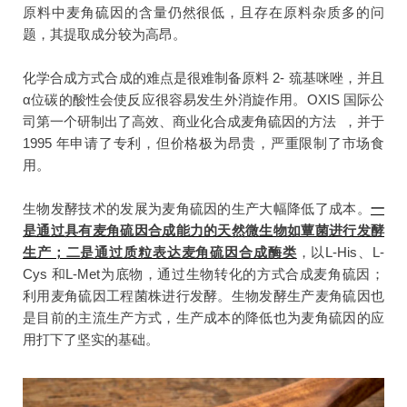
原料中麦角硫因的含量仍然很低，且存在原料杂质多的问
题，其提取成分较为高昂。
化学合成方式合成的难点是很难制备原料 2- 巯基咪唑，并且
α位碳的酸性会使反应很容易发生外消旋作用。OXIS 国际公
司第一个研制出了高效、商业化合成麦角硫因的方法 ，并于
1995 年申请了专利，但价格极为昂贵，严重限制了市场食
用。
生物发酵技术的发展为麦角硫因的生产大幅降低了成本。
一
是
通过具有麦角硫因合成能力的天然微生物如蕈菌进行发酵
生产；二是通过质粒表达麦角硫因合成酶类
，以L-His、L-
Cys 和L-Met为底物，通过生物转化的方式合成麦角硫因；
利用麦角硫因工程菌株进行发酵。生物发酵生产麦角硫因也
是目前的主流生产方式，生产成本的降低也为麦角硫因的应
用打下了坚实的基础。