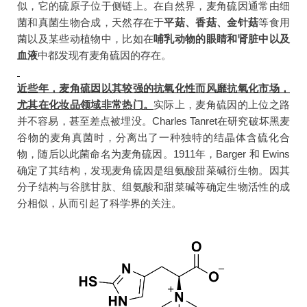
似，它的硫原子位于侧链上。在自然界，麦角硫因通常由细
菌和真菌生物合成，天然存在于
平菇、香菇、金针菇
等食用
菌以及某些动植物中，比如在
哺乳动物的眼睛和肾脏中以及
血液
中都发现有麦角硫因的存在。
近些年，麦角硫因以其较强的抗氧化性而风靡抗氧化市场，
尤其在化妆品领域非常热门。
实际上，麦角硫因的上位之路
并不容易，甚至差点被埋没。Charles Tanret在研究破坏黑麦
谷物的麦角真菌时，分离出了一种独特的结晶体含硫化合
物，随后以此菌命名为麦角硫因。1911年，Barger 和 Ewins
确定了其结构，发现麦角硫因是组氨酸甜菜碱衍生物。因其
分子结构与谷胱甘肽、组氨酸和甜菜碱等确定生物活性的成
分相似，从而引起了科学界的关注。