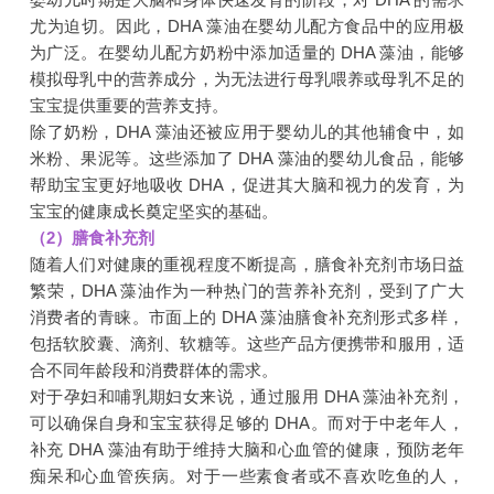
尤为迫切。因此，DHA 藻油在婴幼儿配方食品中的应用极
为广泛。在婴幼儿配方奶粉中添加适量的 DHA 藻油，能够
模拟母乳中的营养成分，为无法进行母乳喂养或母乳不足的
宝宝提供重要的营养支持。
除了奶粉，DHA 藻油还被应用于婴幼儿的其他辅食中，如
米粉、果泥等。这些添加了 DHA 藻油的婴幼儿食品，能够
帮助宝宝更好地吸收 DHA，促进其大脑和视力的发育，为
宝宝的健康成长奠定坚实的基础。
（2）膳食补充剂
随着人们对健康的重视程度不断提高，膳食补充剂市场日益
繁荣，DHA 藻油作为一种热门的营养补充剂，受到了广大
消费者的青睐。市面上的 DHA 藻油膳食补充剂形式多样，
包括软胶囊、滴剂、软糖等。这些产品方便携带和服用，适
合不同年龄段和消费群体的需求。
对于孕妇和哺乳期妇女来说，通过服用 DHA 藻油补充剂，
可以确保自身和宝宝获得足够的 DHA。而对于中老年人，
补充 DHA 藻油有助于维持大脑和心血管的健康，预防老年
痴呆和心血管疾病。对于一些素食者或不喜欢吃鱼的人，