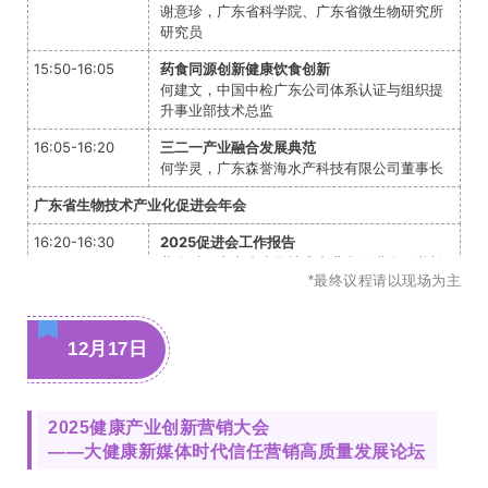
谢意珍，广东省科学院、广东省微生物研究所
研究员
15:50-16:05
药食同源创新健康饮食创新
何建文，中国中检广东公司体系认证与组织提
升事业部技术总监
16:05-16:20
三二一产业融合发展典范
何学灵，广东森誉海水产科技有限公司董事长
广东省生物技术产业化促进会年会
16:20-16:30
2025促进会工作报告
黄俊斌，广东省生物技术产业化促进会秘书长
*最终议程请以现场为主
16:30-17:00
1. 全球食药同源产业链联盟 启动仪式
(1)国际技术成果转移+标准共建 签约仪式
(2)海外商旅商贸服务机构 签约仪式
12月17日
2. 三二一产业融合发展典范 签约仪式
领导总结
蔡婉生，广东省生物技术产业化促进会会长
2025健康产业创新营销大会
——大健康新媒体时代信任营销高质量发展论坛