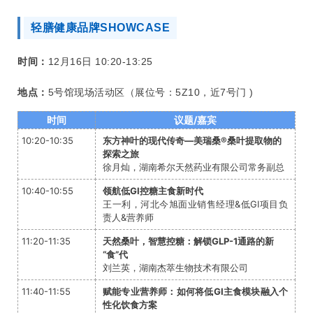
轻膳健康品牌SHOWCASE
时间：
12月16日 10:20-13:25
地点：
5号馆现场活动区（展位号：5Z10，近7号门 )
时间
议题/嘉宾
10:20-10:35
东方神叶的现代传奇—美瑞桑®桑叶提取物的
探索之旅
徐月灿，湖南希尔天然药业有限公司常务副总
10:40-10:55
领航低GI控糖主食新时代
王一利，河北今旭面业销售经理&低GI项目负
责人&营养师
11:20-11:35
天然桑叶，智慧控糖：解锁GLP-1通路的新
“食”代
刘兰英，湖南杰萃生物技术有限公司
11:40-11:55
赋能专业营养师：如何将低GI主食模块融入个
性化饮食方案