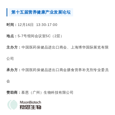
破、抗衰靶点到功能产品应用落地
陈永丽博士，深圳中科欣扬生物科技有限公司
第十五届营养健康产业发展论坛
高级科学家
16:30-16:40
《2025口服抗衰市场趋势及应用洞察报告》
时间：
12月16日 13:30-17:00
发布
Early data × 竞合岛
地点：
5-7号馆间会议室5C（2层）
16:40-17:00
重磅解读，拆解抗衰市场的新增长密码
王炎旭，Early Data 大健康总经理
主办方：
中国医药保健品进出口商会、上海博华国际展览有限
17:00-17:20
前沿创新原料破局，抗衰“食”力升级！
公司
王璞珍，新营养合伙人/营养盒子总经理
承办方：
中国医药保健品进出口商会膳食营养补充剂专业委员
会
赞助商：
慕恩（广州）生物科技有限公司