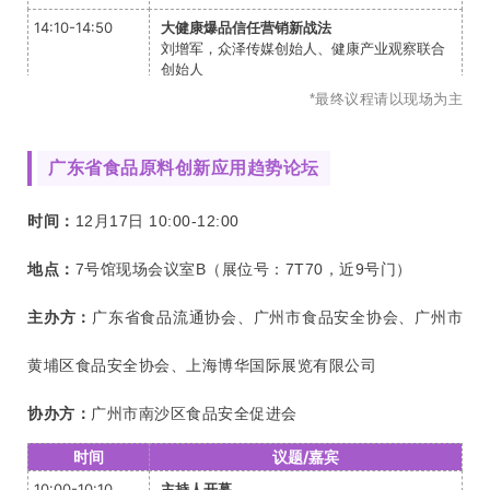
14:10-14:50
大健康爆品信任营销新战法
刘增军，众泽传媒创始人、健康产业观察联合
创始人
*最终议程请以现场为主
14:50-15:30
微信电商视频号实现线上线下同步增长
黄炜铭，微信生态架构师、视频号商业联盟创
始人、百准数据合伙人
广东省食品原料创新应用趋势论坛
15:30-16:00
青少年长高与营养均衡市场机遇与产品创新
陈华锋，蒙牛迈胜臻高专+营销合伙人
时间：
12月17日 10:00-12:00
16:00-16:30
健康科普内容对品牌营销的深度赋能
刘艾奇，喜马拉雅“健康科学大白话”主理人、
地点：
7号馆现场会议室B（展位号：7T70，近9号门）
知乎平台十年新知答主
主办方：
广东省食品流通协会、广州市食品安全协会、广州市
16:30-17:00
【圆桌对话】高质量私域运营与大健康信任营
销
众泽传媒、远方好物、蒙牛迈胜、喜马拉雅、
黄埔区食品安全协会、上海博华国际展览有限公司
微信电商
协办方：
广州市南沙区食品安全促进会
时间
议题/嘉宾
10:00-10:10
主持人开幕