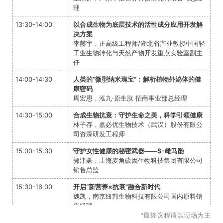
理
13:30-14:00
以合成生物为底层技术的活性成分应用开发解
决方案
李赫宇，正高级工程师/湖北省产业教授中国轻
工业生物转化与天然产物开发重点实验室副主
任
14:00-14:30
人类的“微型纳米瑰宝”：解析植物外泌体的健
康密码
周宏恩，泓九·原生肽 招商事业部总经理
14:30-15:00
合成生物抗衰：守护生命之美，科学引领健康
林子存，嘉必优生物技术（武汉）股份有限公
司资深研发工程师
15:00-15:30
守护女性健康的秘密武器——S-雌马酚
郭津豪，上海麦角硫因生物科技集团有限公司
销售总监
15:30-16:00
开启“新营养×抗衰”融合新时代
魏凯，南京纽邦生物科技有限公司国内原料销
售经理
*最终议程请以现场为主
16:00-16:30
麦角硫因天然合成与价值延伸——从产量突