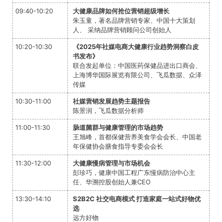
09:40-10:20
大健康品牌如何抢位营销超级增长
朱玉童，著名品牌营销专家、中国十大策划
人、 采纳品牌营销顾问公司创始人
10:20-10:30
《2025年社媒电商大健康行业趋势洞察白皮
书发布》
联合发起单位：中国医药保健品进出口商会、
上海博华国际展览有限公司、飞瓜数据、众泽
传媒
10:30-11:00
社媒营销发展趋势主题报告
陈景润，飞瓜数据分析师
11:00-11:30
肠道菌群与健康管理的市场趋势
王旭峰，首都保健营养美食学会会长、中国老
年保健协会膳食指导专委会会长
11:30-12:00
大健康慢病管理与市场机会
彭珍巧，健康中国工程广东慢病防治中心主
任、华溯控股创始人兼CEO
13:30-14:10
S2B2C 社交电商模式 打造家庭一站式好物优
选
远方好物