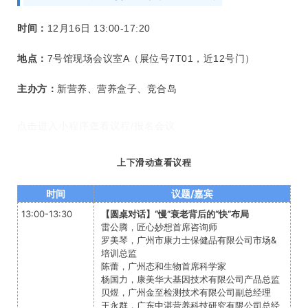
时间：
12月16日 13:00-17:20
地点：
7号馆现场会议室A（展位号7T01，近12号门）
主办方：
新营养、营养盒子、竞合岛
点击进入小程序查看议程/报名会议
上下滑动查看议程
时间
议题/嘉宾
13:00-13:30
【圆桌对话】“慢”衰老背后的“快”布局
雷公腾，匠心妙想首席咨询师
罗美琴，广州市康力士保健品有限公司市场&
培训总监
陈蕾，广州态和生物首席科学家
杨国力，康美华大基因技术有限公司产品总监
贝煜，广州金至检测技术有限公司副总经理
王永群，广东中湛营养科技研究有限公司总经