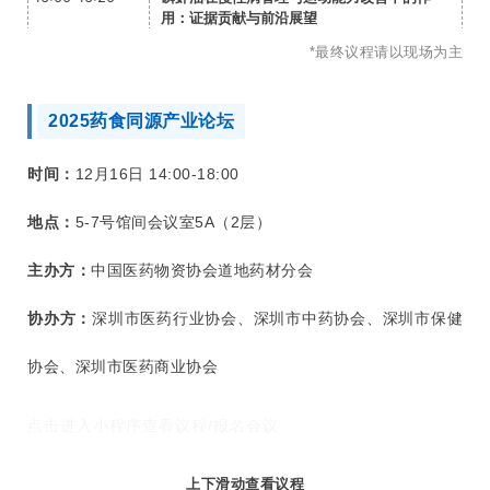
用：证据贡献与前沿展望
刘伟 助理研究员，
北京大学运动医学研究所
*最终议程请以现场为主
16:20-16:40
磷虾油产品质量评价技术标准解读
郭莹莹 副研究员，
中国水产科学研究院黄海水
产研究所
2025药食同源产业论坛
16:40-17:00
磷虾油最新国际前沿研究
时间：
12月16日 14:00-18:00
Dr. Nils Hoem
Chief Scientist, Aker BioMarine
地点：
5-7号馆间会议室5A（2层）
17:00-17:20
磷虾油健康获益证据解析
Dr. Jim Liming WANG
主办方：
中国医药物资协会道地药材分会
VP. Aker BioMarine China
17:20-17:30
互动交流与总结
协办方：
深圳市医药行业协会、深圳市中药协会、深圳市保健
全体参会人员、论坛组委会
协会、深圳市医药商业协会
点击进入小程序查看议程/报名会议
上下滑动查看议程