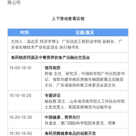
理
限公司
熊银德，咸宁市崇阳中药材协会会长，湖北
领康中药材有限公司董事长
上下滑动查看议程
时间
议题/嘉宾
主持人：温志宏 经济学博士 广东信息工程职业学院 副校长、广
东省生物技术产业化促进会 执行秘书长
食药物质同源及中餐营养饮食产业融合交流会
15:00-15:10
领导致辞
郭俊 主任、研究员，中国科学院广州分院原书
记、省部共建华南应用微生物国家重点实验室
主任、广东省政协科教卫体委员会原主任
15:10-15:20
专题讲话
杨祖惠 院士，山东省济南市院士工作站合作院
士及负责人、英国皇家物流与运输学会
15:20-15:35
中国健康，营养先行
肖盛龙，澳门国际科学院院务委员、理事
15:35-15:50
食药用菌健康食品的创新开发