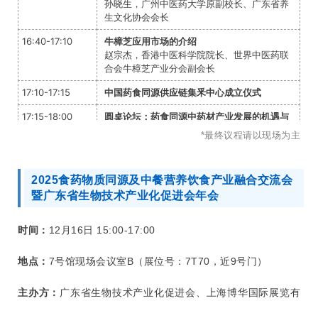
孙晓生，广州中医药大学原副校长、广东省养
生文化协会会长
16:40-17:10
牛樟芝应用市场的介绍
赵宗杰，香港中医科学院院长、世界中医药联
合会牛樟芝产业分会副会长
17:10-17:15
中国药食同源供应链集釆中心成立仪式
17:15-18:00
圆桌论坛：药食同源中药材产业发展的机遇与
挑战
*最终议程请以现场为主
主持人：
蔡永潮，中国医药物资协会道地药材分会执行
秘书长、浙江厚达智能科技股份有限公司董事
2025食药物质同源及中餐营养饮食产业融合交流会
长兼CEO
暨广东省生物技术产业化促进会年会
对话嘉宾：
贾钰，中国医药物资协会道地药材饮片分会
时间：
12月16日 15:00-17:00
秘书长、甘肃奇正实业集团有限公司副总经
理
地点：
7号馆现场会议室B（展位号：7T70，近9号门）
沈小葵，广东省参茸协会会长、百年同康药
业集团有限公司董事长
主办方：
广东省生物技术产业化促进会、上海博华国际展览有
陈云鱼，中康福国药集团道地药材产业总经