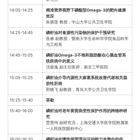
14:05-14:25
精准营养视野下磷酯型Omega-3的靶向健康
效应
朱惠莲 教授，
中山大学公共卫生学院
14:25-14:45
磷虾油对食源性污染物的保护干预研究
焦睿 副教授，
暨南大学生命科学学院食品科学
与工程系
14:45-15:05
磷虾油Omega-3不饱和脂肪酸在心脑血管系
统疾病中的意义
沈俊逸 副主任医师，
南京三甲医院
15:05-15:25
磷虾油介导内源性大麻素系统改善代谢相关脂
肪性肝病
郭晓飞 副教授，
青岛大学公共卫生学院
15:25-15:40
茶歇
15:40-16:00
磷虾油对老年黄斑病变性保护作用的跨物种研
究
贾慧珣 副研究员，
上海交通大学医学院附属第
一人民医院眼科中心
16:00-16:20
磷虾油在慢性病管理与运动能力改善中的作