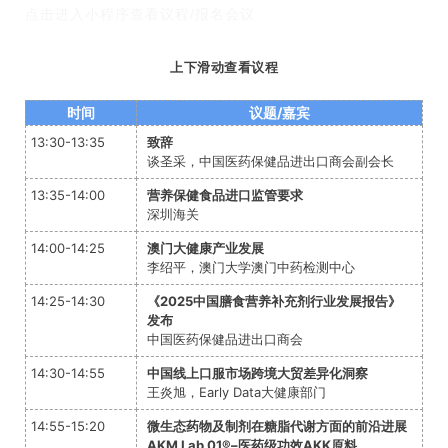
点击进入小程序查看议程/报名会议
上下滑动查看议程
时间
议题/嘉宾
13:30-13:35
致辞
谈圣采，中国医药保健品进出口商会副会长
13:35-14:00
营养保健食品进口监管要求
深圳海关
14:00-14:25
澳门大健康产业发展
李绍平，澳门大学澳门中药检测中心
14:25-14:30
《2025中国膳食营养补充剂行业发展报告》
发布
中国医药保健品进出口商会
14:30-14:55
中国线上口服市场跨境大贸差异化洞察
王炎旭，Early Data大健康部门
14:55-15:20
微生态药物及制剂在糖脂代谢方面的前沿进展
AKM Lab 01®–医药级功效AKK原料