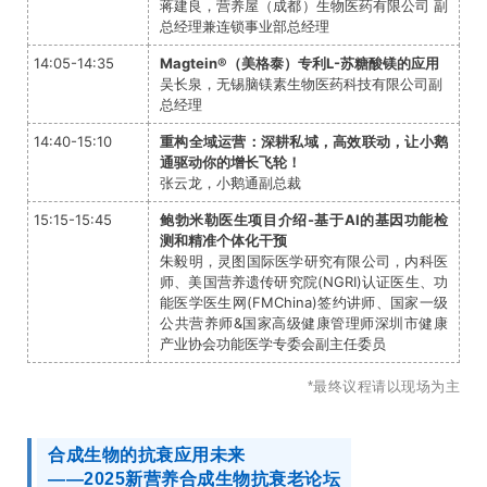
蒋建良，营养屋（成都）生物医药有限公司 副
总经理兼连锁事业部总经理
14:05-14:35
Magtein®（美格泰）专利L-苏糖酸镁的应用
吴长泉，无锡脑镁素生物医药科技有限公司副
总经理
14:40-15:10
重构全域运营：深耕私域，高效联动，让小鹅
通驱动你的增长飞轮！
张云龙，小鹅通副总裁
15:15-15:45
鲍勃米勒医生项目介绍-基于AI的基因功能检
测和精准个体化干预
朱毅明，灵图国际医学研究有限公司，内科医
师、美国营养遗传研究院(NGRI)认证医生、功
能医学医生网(FMChina)签约讲师、国家一级
公共营养师&国家高级健康管理师深圳市健康
产业协会功能医学专委会副主任委员
*最终议程请以现场为主
合成生物的抗衰应用未来
——2025新营养合成生物抗衰老论坛