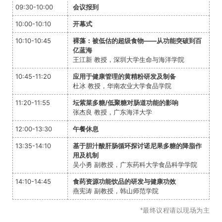
09:30-10:00
会议报到
10:00-10:10
开幕式
10:10-10:45
裸藻：被低估的超级食物——从功能突破到百
亿蓝海
王江新 教授，深圳大学生命与海洋学院
10:45-11:20
应用于健康管理的黄精粉研发及制备
杜冰 教授，华南农业大学食品学院
11:20-11:55
坛紫菜多糖/低聚糖对肠道功能的影响
张杰良 教授，广东海洋大学
12:00-13:30
午餐休息
13:35-14:10
基于胆汁酸肝肠循环探讨诺尼果多糖的降脂作
用及机制
吴小勇 副教授，广东药科大学食品科学学院
14:10-14:45
食药资源功能饮品的研发与健康功效
燕宪涛 副教授，韩山师范学院
*最终议程请以现场为主