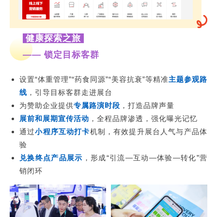
健康探索之旅
—— 锁定目标客群
设置“体重管理”“药食同源”“美容抗衰”等精准
主题参观路
线
，引导目标客群走进展台
为赞助企业提供
专属路演时段
，打造品牌声量
展前和展期宣传活动
，全程品牌渗透，强化曝光记忆
通过
小程序互动打卡
机制，有效提升展台人气与产品体
验
兑换终点产品展示
，形成“引流—互动—体验—转化”营
销闭环