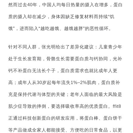
然而过去40年，中国人均每日热量的摄入在增多，蛋白
质的摄入却在减少，身体因缺乏修复材料而持续“饥
饿”，进而陷入“越吃越饿、越饿越胖”的恶性循环。
针对不同人群，张光明给出了差异化建议：儿童青少年
处于生长发育期，骨骼生长需要蛋白质与钙协同，光补
钙不补蛋白无法长个子，蛋白质需求也就比成年人更
高；成年人从30岁起每年流失1%–2%肌肉，蛋白质补
充是保持代谢与体型的关键；老年人面临的最大风险是
肌少症导致的摔倒，要选择吸收率高的优质蛋白。ffit8
正通过科技创新蛋白的研发应用，将蛋白棒、蛋白饼干
等产品做成全家人都能接受、方便吃的日常食品，以更