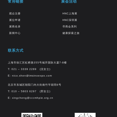
常用链接
展会活动
观众注册
HNC上海展
展位申请
HNC深圳展
展商名录
寻商会系列
新闻中心
健康探索之旅
联系方式
上海市徐汇区虹桥路355号城开国际大厦7-8楼
T: 021 – 3339 2289 (沈女士)
E:
nico.shen@imsinoexpo.com
北京市东城区朝阳门内大街南竹竿胡同6号
T: 010 – 5803 6297 (邢女士)
E:
xingcheng@cccmhpie.org.cn