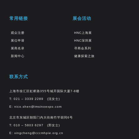
常用链接
展会活动
观众注册
HNC上海展
展位申请
HNC深圳展
展商名录
寻商会系列
新闻中心
健康探索之旅
联系方式
上海市徐汇区虹桥路355号城开国际大厦7-8楼
T: 021 – 3339 2289 (沈女士)
E:
nico.shen@imsinoexpo.com
北京市东城区朝阳门内大街南竹竿胡同6号
T: 010 – 5803 6297 (邢女士)
E:
xingcheng@cccmhpie.org.cn