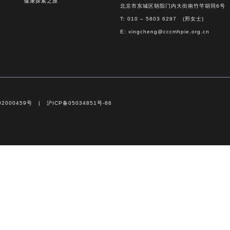
健康探索之旅
北京市东城区朝阳门内大街南竹竿胡同6号
T: 010 – 5803 6297 (邢女士)
E:
xingcheng@cccmhpie.org.cn
2000459号 | 沪ICP备05034851号-86