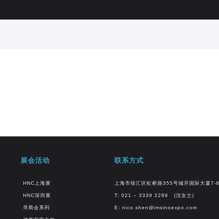
展会活动
联系方式
HNC上海展
上海市徐汇区虹桥路355号城开国际大厦7-
HNC深圳展
T: 021 – 3339 2289 (沈女士)
寻商会系列
E:
nico.shen@imsinoexpo.com