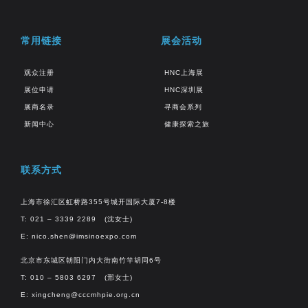
常用链接
展会活动
观众注册
HNC上海展
展位申请
HNC深圳展
展商名录
寻商会系列
新闻中心
健康探索之旅
联系方式
上海市徐汇区虹桥路355号城开国际大厦7-8楼
T: 021 – 3339 2289 (沈女士)
E:
nico.shen@imsinoexpo.com
北京市东城区朝阳门内大街南竹竿胡同6号
T: 010 – 5803 6297 (邢女士)
E:
xingcheng@cccmhpie.org.cn