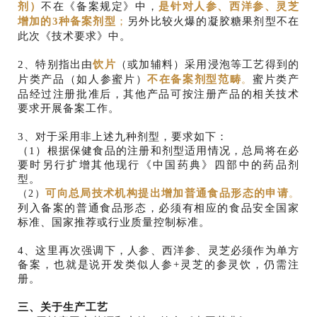
剂）
不在《备案规定》中，
是针对人参、西洋参、灵芝
增加的3种备案剂型
；
另外比较火爆的凝胶糖果剂型不在
此次《技术要求》中。
2、特别指出由
饮片
（或加辅料）采用浸泡等工艺得到的
片类产品（如人参蜜片）
不在备案剂型范畴
蜜片类产
。
品经过注册批准后，其他产品可按注册产品的相关技术
要求开展备案工作。
3、对于采用非上述九种剂型，要求如下：
（1）根据保健食品的注册和剂型适用情况，总局将在必
要时另行扩增其他现行《中国药典》四部中的药品剂
型。
可向总局技术机构提出增加普通食品形态的申请
（2）
。
列入备案的普通食品形态，必须有相应的食品安全国家
标准、国家推荐或行业质量控制标准。
4、这里再次强调下，人参、西洋参、灵芝必须作为单方
备案，也就是说开发类似人参+灵芝的参灵饮，仍需注
册。
三、关于生产工艺