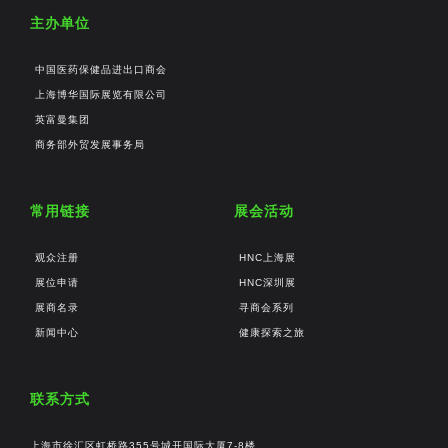
主办单位
中国医药保健品进出口商会
上海博华国际展览有限公司
英富曼集团
商务部外贸发展事务局
常用链接
展会活动
观众注册
HNC上海展
展位申请
HNC深圳展
展商名录
寻商会系列
新闻中心
健康探索之旅
联系方式
上海市徐汇区虹桥路355号城开国际大厦7-8楼